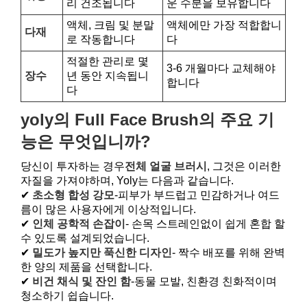
리 건조됩니다
운 수분을 보유합니다
액체, 크림 및 분말
액체에만 가장 적합합니
다재
로 작동합니다
다
적절한 관리로 몇
3-6 개월마다 교체해야
장수
년 동안 지속됩니
합니다
다
yoly의 Full Face Brush의 주요 기
능은 무엇입니까?
당신이 투자하는 경우
전체 얼굴 브러시
, 그것은 이러한
자질을 가져야하며, Yoly는 다음과 같습니다.
✔
초소형 합성 강모
-피부가 부드럽고 민감하거나 여드
름이 많은 사용자에게 이상적입니다.
✔
인체 공학적 손잡이
- 손목 스트레인없이 쉽게 혼합 할
수 있도록 설계되었습니다.
✔
밀도가 높지만 푹신한 디자인
- 짝수 배포를 위해 완벽
한 양의 제품을 선택합니다.
✔
비건 채식 및 잔인 함
-동물 모발, 친환경 친화적이며
청소하기 쉽습니다.