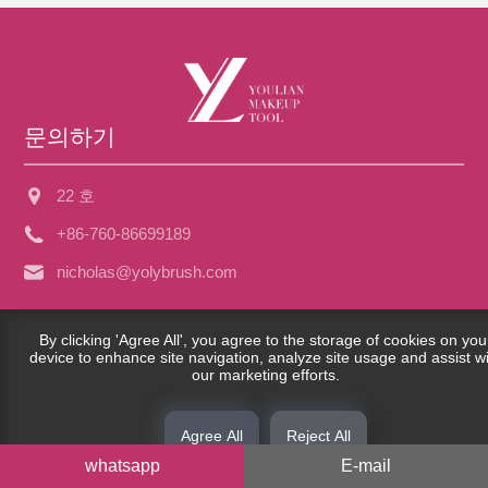
문의하기
22 호
+86-760-86699189
nicholas@yolybrush.com
By clicking 'Agree All', you agree to the storage of cookies on you
Copyright © 2023 Guangdong Youlian Brush Co., Ltd. -China
device to enhance site navigation, analyze site usage and assist w
our marketing efforts.
Face Brush, Eye Brush, Powder Puff Factory- 모든 권리 보유.
Links
|
Sitemap
|
RSS
|
XML
|
개인 정보 보호 정책
|
Agree All
Reject All
whatsapp
E-mail