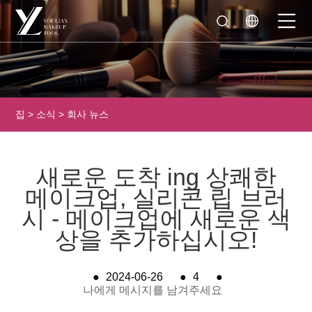
집
>
소식
>
회사 뉴스
새로운 도착 ing 상쾌한
메이크업, 실리콘 립 브러
시 - 메이크업에 새로운 색
상을 추가하십시오!
●
2024-06-26
●
4
●
나에게 메시지를 남겨주세요