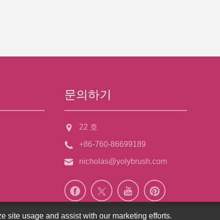
문의하기
22 호
+86-760-86699189
nicholas@yolybrush.com
e site usage and assist with our marketing efforts.